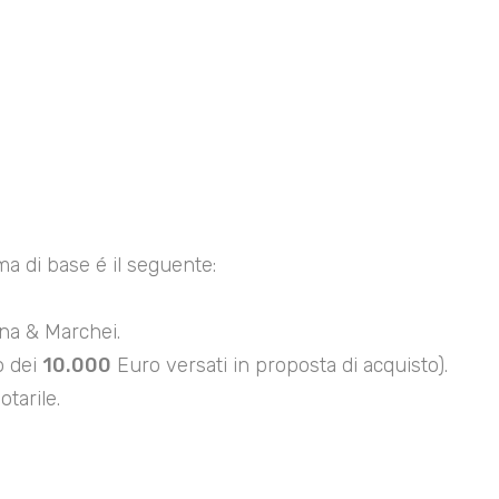
ma di base é il seguente:
ina & Marchei.
o dei
10.000
Euro versati in proposta di acquisto).
tarile.