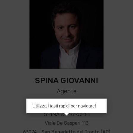
SPINA GIOVANNI
Agente
Mi trovi presso:
Utilizza i tasti rapidi per navigare!
SPINA & MARCHEI
Viale De Gasperi 113
63074 - San Benedetto del Tronto (AP)