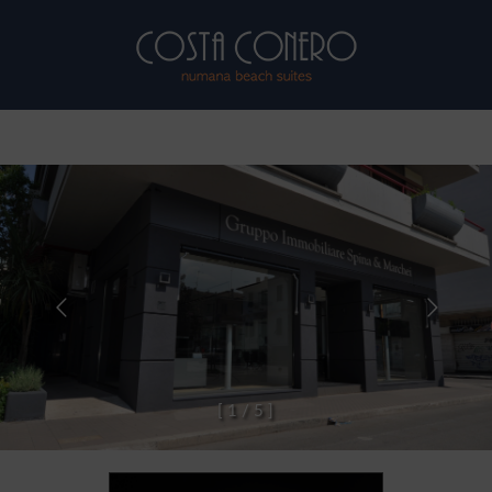
[
1
/
5
]