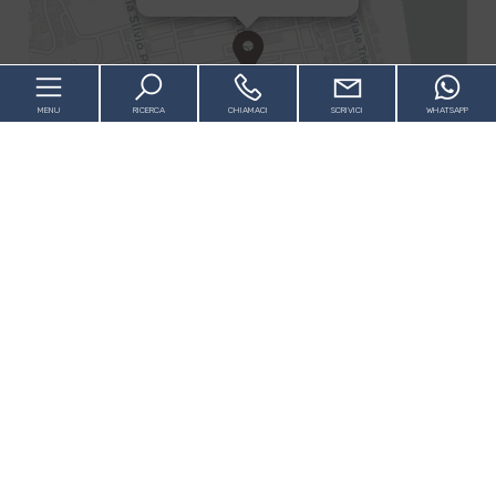
MENU
RICERCA
CHIAMACI
SCRIVICI
WHATSAPP
+
−
Chi realizza il Costaconero
Leaflet
| OSM contributors ©
CARTO
L'idea del progetto
[+]
Drone view !
Foto cantiere day by day
Permuta il tuo vecchio immobile