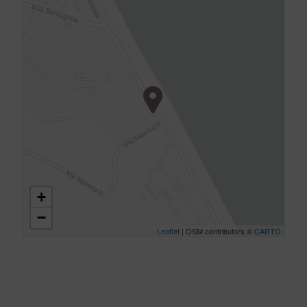
+
−
Leaflet
| OSM contributors ©
CARTO