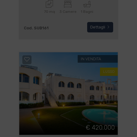
70 mq
3 Camere
1 Bagni
Dettagli
Cod. SUB161
IN VENDITA
LUSSO
€ 420.000