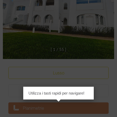
[
1
/
5
5
]
Lusso
Classe energetica
:
A4
Utilizza i tasti rapidi per navigare!
Planimetrie