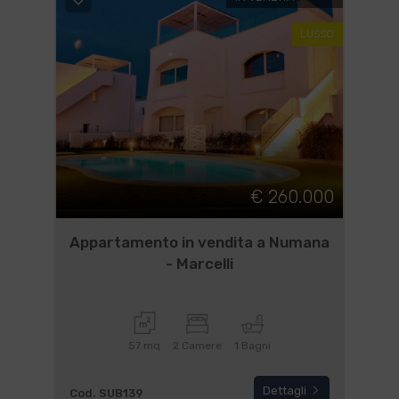
LUSSO
€ 260.000
Appartamento in vendita a Numana
- Marcelli
57 mq
2 Camere
1 Bagni
Dettagli
Cod. SUB139