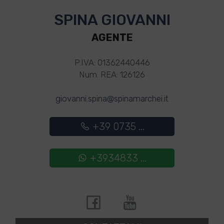
SPINA GIOVANNI
AGENTE
P.IVA: 01362440446
Num. REA: 126126
giovanni.spina@spinamarchei.it
+39 0735 ...
+3934833 ...