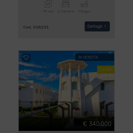
79 mq
2 Camere
1 Bagni
Dettagli
Cod. SUB233
IN VENDITA
LUSSO
€ 340.000