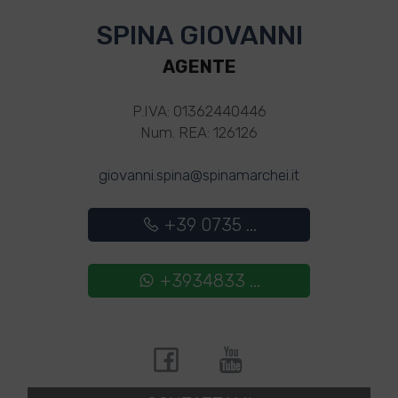
SPINA GIOVANNI
AGENTE
P.IVA: 01362440446
Num. REA: 126126
giovanni.spina@spinamarchei.it
+39 0735 ...
+3934833 ...