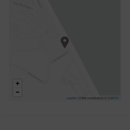
+
−
Leaflet
| OSM contributors ©
CARTO