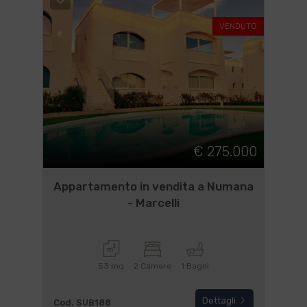
VENDUTO
€ 275.000
Appartamento in vendita a Numana
- Marcelli
53 mq
2 Camere
1 Bagni
Dettagli
Cod. SUB188