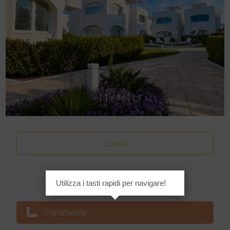
[
1
/
8
6
]
Lusso
Classe energetica
:
A4
Utilizza i tasti rapidi per navigare!
Planimetrie