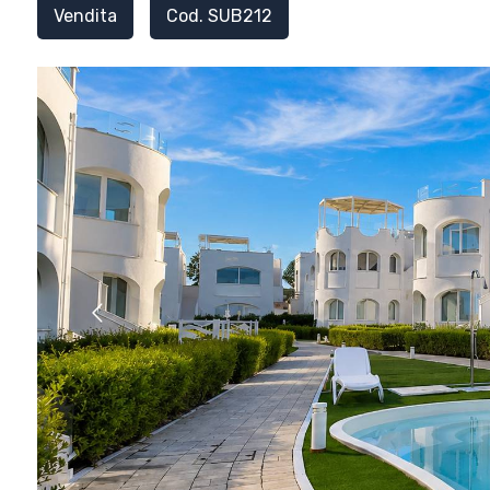
Vendita
Cod. SUB212
[
1
/
2
]