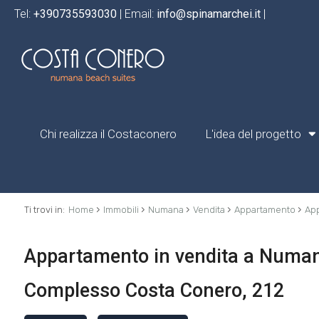
Tel:
+390735593030
| Email:
info@spinamarchei.it
|
Chi realizza il Costaconero
L'idea del progetto
›
›
›
›
›
Ti trovi in:
Home
Immobili
Numana
Vendita
Appartamento
App
Appartamento in vendita a Numana 
Complesso Costa Conero, 212