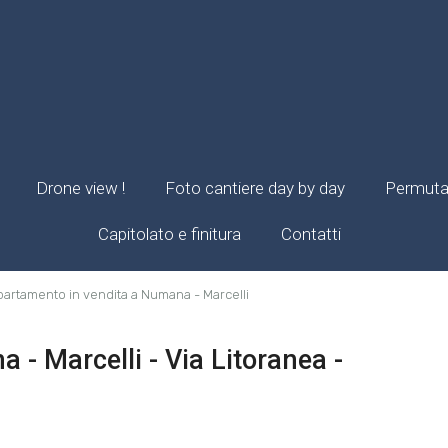
Drone view !
Foto cantiere day by day
Permuta 
Capitolato e finitura
Contatti
artamento in vendita a Numana - Marcelli
- Marcelli - Via Litoranea -