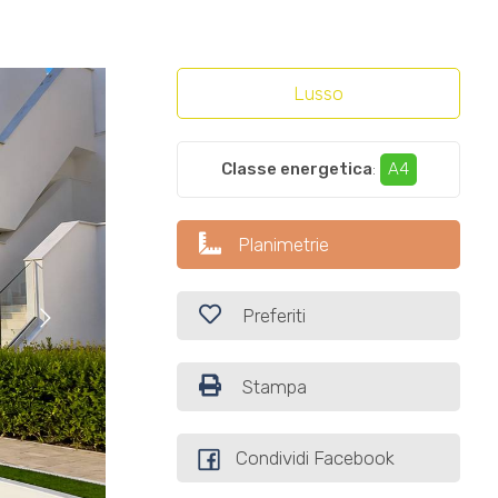
Lusso
Classe energetica
:
A4
Planimetrie
Preferiti
Stampa
Condividi Facebook