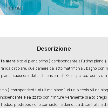
[
1
/
8
5
]
Descrizione
onte mare
sito al piano primo ( corrispondente all'ultimo piano )
anda circolare, due camere da letto matrimoniali, bagno con fine
al piano superiore delle dimensioni di 72 mq circa, con vista
mo ( corrispondente all'ultimo piano ) di un piccolo villino singo
indipendente. Realizzato con rifiniture veramente di alto pregi
do freddo, predisposizione con sistema domotica di controllo a dist