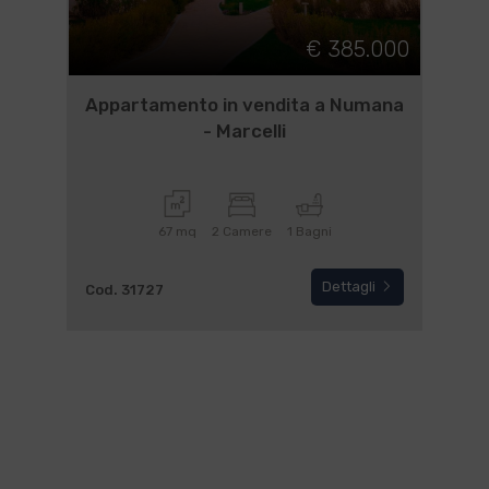
€ 385.000
Appartamento in vendita a Numana
- Marcelli
67 mq
2 Camere
1 Bagni
Dettagli
Cod. 31727