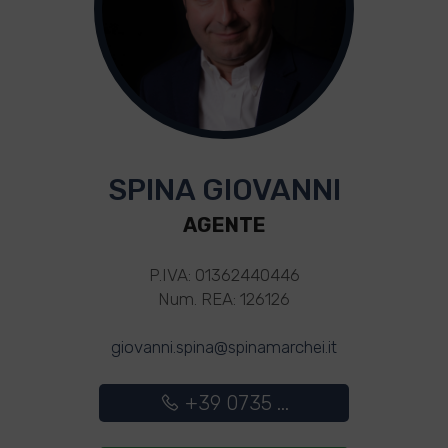
SPINA GIOVANNI
AGENTE
P.IVA: 01362440446
Num. REA: 126126
giovanni.spina@spinamarchei.it
+39 0735 ...