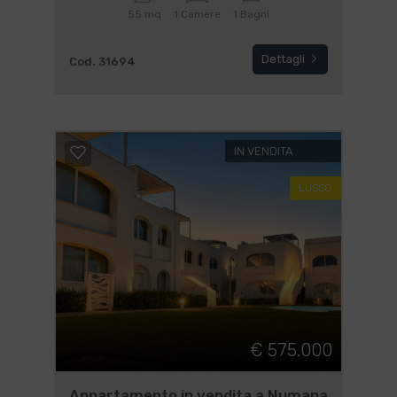
55 mq
1 Camere
1 Bagni
Dettagli
Cod. 31694
IN VENDITA
LUSSO
€ 575.000
Appartamento in vendita a Numana