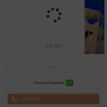
[
1
/
8
5
]
Lusso
Classe energetica
:
A4
Planimetrie