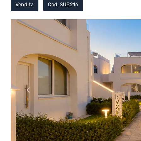
Vendita
Cod. SUB216
[
1
/
2
]