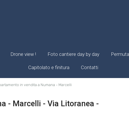
Drone view !
Foto cantiere day by day
Permuta 
Capitolato e finitura
Contatti
artamento in vendita a Numana - Marcelli
- Marcelli - Via Litoranea -