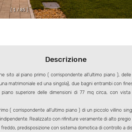
[
1
/
8
5
]
Descrizione
one sito al piano primo ( corrispondente all'ultimo piano ), de
na matrimoniale ed una singola), due bagni entrambi con finestr
al piano superiore delle dimensioni di 77 mq circa, con vista
mo ( corrispondente all'ultimo piano ) di un piccolo villino singo
indipendente. Realizzato con rifiniture veramente di alto pregi
do freddo, predisposizione con sistema domotica di controllo a dist