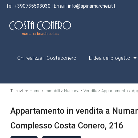
Tel:
+390735593030
| Email:
info@spinamarchei.it
|
Chi realizza il Costaconero
L'idea del progetto
›
›
›
›
›
Ti trovi in:
Home
Immobili
Numana
Vendita
Appartamento
App
Appartamento in vendita a Numana 
Complesso Costa Conero, 216