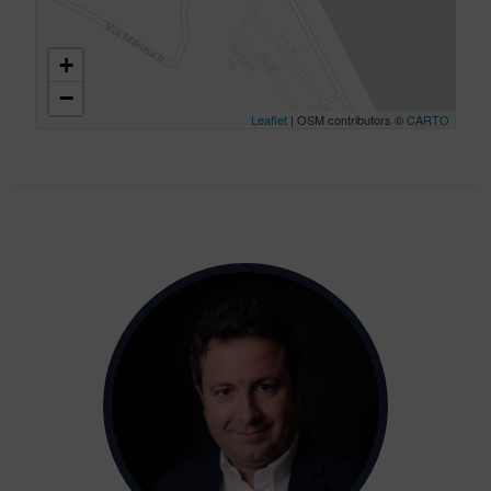
+
−
Leaflet
| OSM contributors ©
CARTO