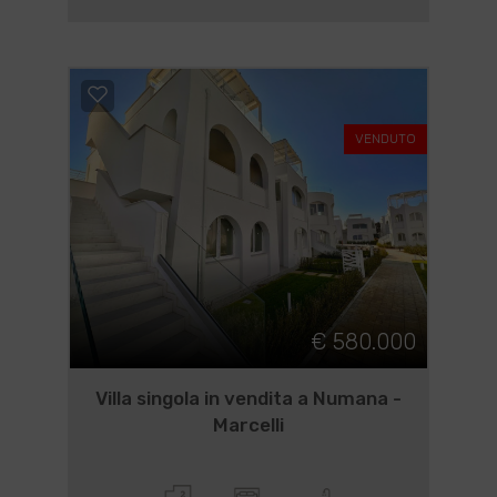
110 mq
5 Camere
2 Bagni
Dettagli
Cod. 31657
VENDUTO
€ 580.000
Villa singola in vendita a Numana -