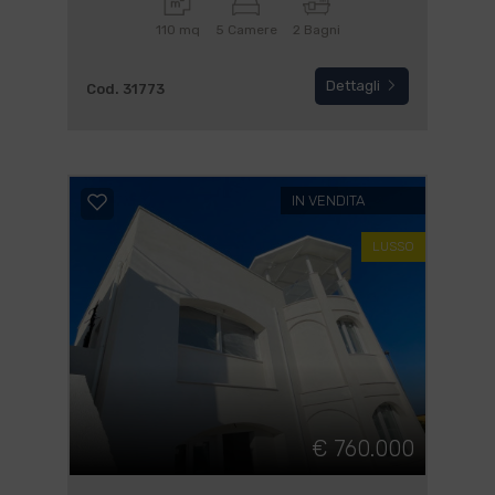
Marcelli
110 mq
5 Camere
2 Bagni
Dettagli
Cod. 31773
IN VENDITA
LUSSO