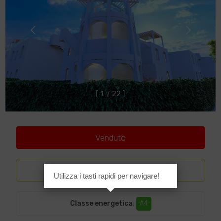
[
1
/
2
2
]
Venduto
Lusso
Utilizza i tasti rapidi per navigare!
Classe energetica
:
A4