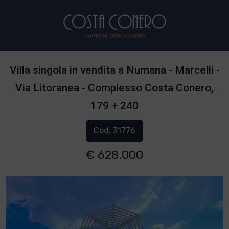
Villa singola in vendita a Numana - Marcelli -
Via Litoranea - Complesso Costa Conero,
179 + 240
Cod. 31776
€ 628.000
1
/
5
]